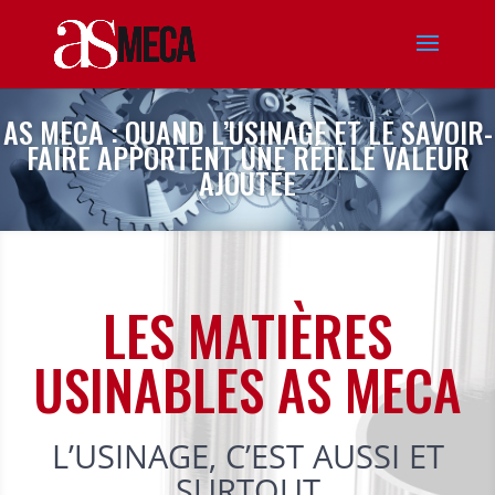
AS MECA : QUAND L’USINAGE ET LE SAVOIR-
FAIRE APPORTENT UNE RÉELLE VALEUR
AJOUTÉE
LES MATIÈRES
USINABLES AS MECA
L’USINAGE, C’EST AUSSI ET
SURTOUT