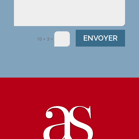
ENVOYER
10 + 3
=